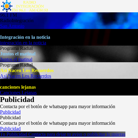
96.1 FM
Radio
Integración
San Antonio
Programa Radial
Integración en la noticia
integración en la noticia
Programa Radial
Juntos el matinal
Juntos el matinal
Programa Radial
Así Nacen Los Recuerdos
Así Nacen Los Recuerdos
Programa Radial
canciones lejanas
Canciones Lejanas
Publicidad
Contacta por el botón de whatsapp para mayor información
Publicidad
Publicidad
Contacta por el botón de whatsapp para mayor información
Publicidad
Tu Publicidad
Contacta para dejar tu aviso o publicitar lo quieras