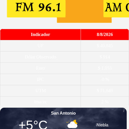
Indicador
8/8/2026
UF
$ 40,845
Dólar Observado
$ 914
Euro
$ 1,053
IPC
-0 %
UTM
$ 71,649
Imacec
2 %
San Antonio
+5°C
Niebla