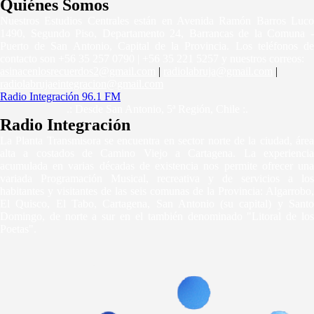
Quiénes Somos
Nuestros Estudios Centrales están en Avenida Ramón Barros Luco
1490, Segundo Piso, Departamento 24, Barrancas de la Comuna -
Puerto de San Antonio, Capital de la Provincia. Los teléfonos de
contacto son +56 35 257 0790 | +56 35 221 5257 y nuestros correos:
asinacenlosrecuerdos2@gmail.com
|
radiolabruja@gmail.com
|
radiolabrujaeintegracion@gmail.com
Radio Integración 96.1 FM
.: Desde San Antonio, 5ª Región, Chile :.
Radio
Integración
La Planta Transmisora se encuentra en sector norte de la ciudad, área
alta a costados de Camino Viejo a Cartagena. La experiencia
acumulada en varias décadas de existencia nos permite ofrecer una
variada Programación Musical, recreativa y de servicios a los
habitantes y visitantes de las seis comunas de la Provincia: Algarrobo,
El Quisco, El Tabo, Cartagena, San Antonio (su capital) y Santo
Domingo, de norte a sur en el también denominado "Litoral de los
Poetas".